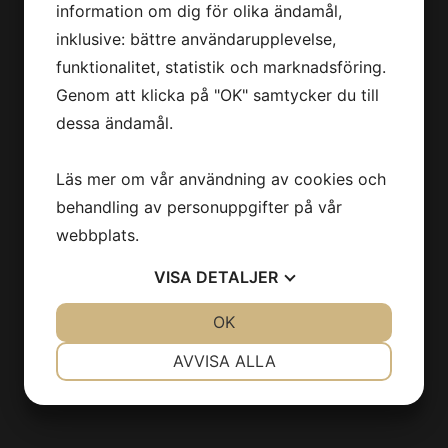
Nyheter
information om dig för olika ändamål,
Kontakt
inklusive: bättre användarupplevelse,
funktionalitet, statistik och marknadsföring.
För medarbetare
Genom att klicka på "OK" samtycker du till
Tidsrapportering
dessa ändamål.
Konsultportal
Läs mer om vår användning av cookies och
För dig som söker jobb
behandling av personuppgifter på vår
webbplats.
Lediga jobb
Gör en intresseanmälan - Connecta med oss
VISA
DETALJER
Kontakt
JA
NEJ
OK
JA
NEJ
För dig som söker personal
NÖDVÄNDIG
INSTÄLLNINGAR
AVVISA ALLA
För företag
JA
NEJ
JA
NEJ
Kontakt
MARKNADSFÖRING
STATISTIK