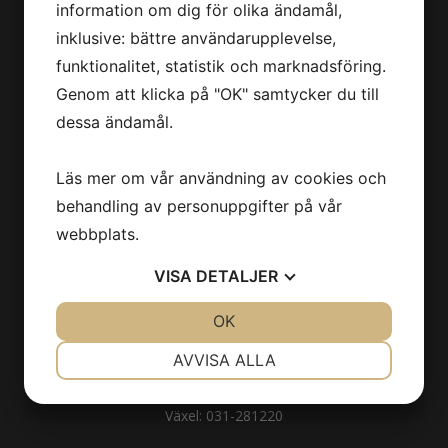
information om dig för olika ändamål,
Sociala medier
inklusive: bättre användarupplevelse,
Facebook
funktionalitet, statistik och marknadsföring.
LinkedIn
Genom att klicka på "OK" samtycker du till
Instagram
dessa ändamål.
Länkar
Läs mer om vår användning av cookies och
Visselblåsare
behandling av personuppgifter på vår
Integritetspolicy
webbplats.
Cookies
Code of Conduct
VISA
DETALJER
JA
NEJ
OK
JA
NEJ
Kontakta oss
NÖDVÄNDIG
INSTÄLLNINGAR
AVVISA ALLA
Tranpenad Huvudkontor
Bäckstensgatan 9, 43149 Mölndal
JA
NEJ
JA
NEJ
Växel: 031-281220
MARKNADSFÖRING
STATISTIK