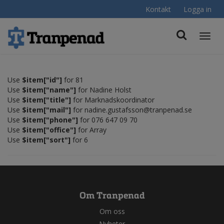
Kontakt
Logga in
Toggl
navig
Use
$item["id"]
for 81
Use
$item["name"]
for Nadine Holst
Use
$item["title"]
for Marknadskoordinator
Use
$item["mail"]
for nadine.gustafsson@tranpenad.se
Use
$item["phone"]
for 076 647 09 70
Use
$item["office"]
for Array
Use
$item["sort"]
for 6
Om Tranpenad
Om oss
Nyheter