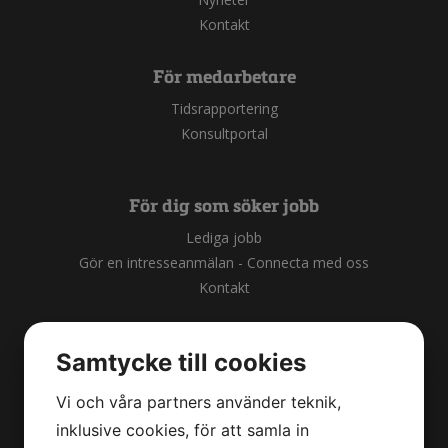
Kontakt
För medarbetare
Tidsrapportering
Konsultportal
För dig som söker jobb
Lediga jobb
Gör en intresseanmälan - Connecta med oss
Kontakt
För dig som söker personal
Samtycke till cookies
För företag
Kontakt
Vi och våra partners använder teknik,
inklusive cookies, för att samla in