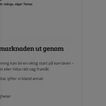
tsmarknaden ut genom
ing kan bli en viktig start på karriären –
t eller hitta rätt väg framåt.
al, lyfter vi bland annat:
gheter