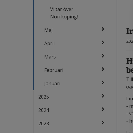
Vi tar över
Norrköping!
I
Maj
202
April
Mars
H
b
Februari
Ti
Januari
oav
2025
I i
- m
2024
- v
- h
2023
Läs