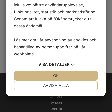
2022 förvärvade koncernen Eyes4work AB
inklusive: bättre användarupplevelse,
som med 130 lokalkontor är en av Sveriges
funktionalitet, statistik och marknadsföring.
största aktörer inom den av
Genom att klicka på "OK" samtycker du till
Arbetsförmedlingen upphandlade tjänsten
dessa ändamål.
KROM.
Läs mer om vår användning av cookies och
behandling av personuppgifter på vår
webbplats.
Vill du veta mer om oss?
VISA
DETALJER
JA
NEJ
OK
JA
NEJ
NÖDVÄNDIG
INSTÄLLNINGAR
AVVISA ALLA
Om Tranpenad
JA
NEJ
JA
NEJ
Om oss
MARKNADSFÖRING
STATISTIK
Nyheter
Kontakt